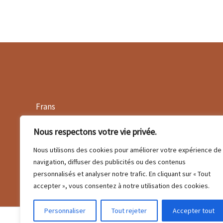
Frans
Hypnothérapeute Villefranche-sur-Saône
Nous respectons votre vie privée.
Jassans-Riottier
Limas
Nous utilisons des cookies pour améliorer votre expérience de
Gleizé
navigation, diffuser des publicités ou des contenus
personnalisés et analyser notre trafic. En cliquant sur « Tout
accepter », vous consentez à notre utilisation des cookies.
Personnaliser
Tout rejeter
Accepter tout