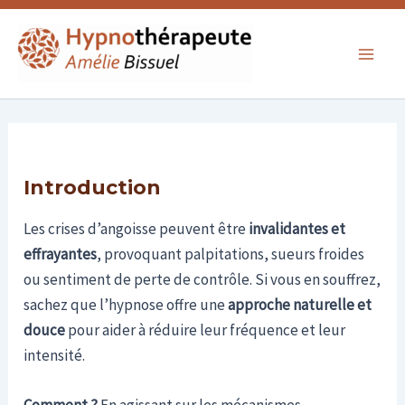
Aller
Main
au
Men
contenu
Introduction
Les crises d’angoisse peuvent être
invalidantes et
effrayantes
, provoquant palpitations, sueurs froides
ou sentiment de perte de contrôle. Si vous en souffrez,
sachez que l’hypnose offre une
approche naturelle et
douce
pour aider à réduire leur fréquence et leur
intensité.
Comment ?
En agissant sur les mécanismes